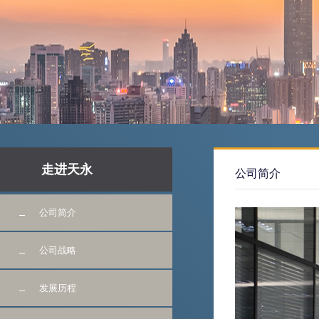
走进天永
公司简介
公司简介
公司战略
发展历程