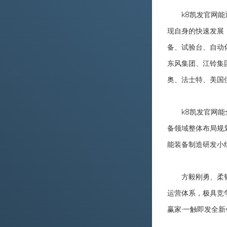
k8凯发官网
现自身的快速发展
备、试验台、自动
东风集团、江铃集
奥、法士特、美国
k8凯发官网
备领域整体布局规
能装备制造研发小
方毅刚勇、柔
运营体系，极具竞
赢家·一触即发全新